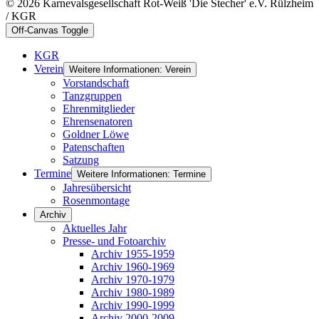
© 2026 Karnevalsgesellschaft Rot-Weiß 'Die Stecher' e.V. Rülzheim
/ KGR
Off-Canvas Toggle
KGR
Verein
Weitere Informationen: Verein
Vorstandschaft
Tanzgruppen
Ehrenmitglieder
Ehrensenatoren
Goldner Löwe
Patenschaften
Satzung
Termine
Weitere Informationen: Termine
Jahresübersicht
Rosenmontage
Archiv
Aktuelles Jahr
Presse- und Fotoarchiv
Archiv 1955-1959
Archiv 1960-1969
Archiv 1970-1979
Archiv 1980-1989
Archiv 1990-1999
Archiv 2000-2009