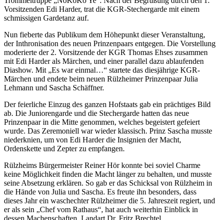
Trommeltruppe „NoKoKo Ye“. Nach der Begrüßung durch den 1.
Vorsitzenden Edi Harder, trat die KGR-Stechergarde mit einem
schmissigen Gardetanz auf.
Nun fieberte das Publikum dem Höhepunkt dieser Veranstaltung,
der Inthronisation des neuen Prinzenpaars entgegen. Die Vorstellung
moderierte der 2. Vorsitzende der KGR Thomas Ehses zusammen
mit Edi Harder als Märchen, und einer parallel dazu ablaufenden
Diashow. Mit „Es war einmal…“ startete das diesjährige KGR-
Märchen und endete beim neuen Rülzheimer Prinzenpaar Julia
Lehmann und Sascha Schäffner.
Der feierliche Einzug des ganzen Hofstaats gab ein prächtiges Bild
ab. Die Juniorengarde und die Stechergarde hatten das neue
Prinzenpaar in die Mitte genommen, welches begeistert gefeiert
wurde. Das Zeremoniell war wieder klassisch. Prinz Sascha musste
niederknien, um von Edi Harder die Insignien der Macht,
Ordenskette und Zepter zu empfangen.
Rülzheims Bürgermeister Reiner Hör konnte bei soviel Charme
keine Möglichkeit finden die Macht länger zu behalten, und musste
seine Absetzung erklären. So gab er das Schicksal von Rülzheim in
die Hände von Julia und Sascha. Es freute ihn besonders, dass
dieses Jahr ein waschechter Rülzheimer die 5. Jahreszeit regiert, und
er als sein „Chef vom Rathaus“, hat auch weiterhin Einblick in
dessen Machenschaften. Landart Dr. Fritz Brechtel