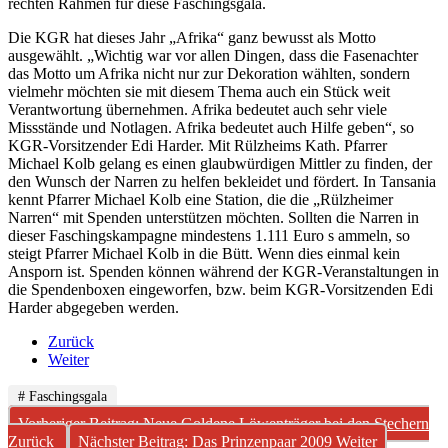
rechten Rahmen für diese Faschingsgala.
Die KGR hat dieses Jahr „Afrika“ ganz bewusst als Motto
ausgewählt. „Wichtig war vor allen Dingen, dass die Fasenachter
das Motto um Afrika nicht nur zur Dekoration wählten, sondern
vielmehr möchten sie mit diesem Thema auch ein Stück weit
Verantwortung übernehmen. Afrika bedeutet auch sehr viele
Missstände und Notlagen. Afrika bedeutet auch Hilfe geben“, so
KGR-Vorsitzender Edi Harder. Mit Rülzheims Kath. Pfarrer
Michael Kolb gelang es einen glaubwürdigen Mittler zu finden, der
den Wunsch der Narren zu helfen bekleidet und fördert. In Tansania
kennt Pfarrer Michael Kolb eine Station, die die „Rülzheimer
Narren“ mit Spenden unterstützen möchten. Sollten die Narren in
dieser Faschingskampagne mindestens 1.111 Euro s ammeln, so
steigt Pfarrer Michael Kolb in die Bütt. Wenn dies einmal kein
Ansporn ist. Spenden können während der KGR-Veranstaltungen in
die Spendenboxen eingeworfen, bzw. beim KGR-Vorsitzenden Edi
Harder abgegeben werden.
Zurück
Weiter
# Faschingsgala
Vorheriger Beitrag: Neue Goldene Löwenträger bei den Stechern
Zurück
Nächster Beitrag: Das Prinzenpaar 2009
Weiter