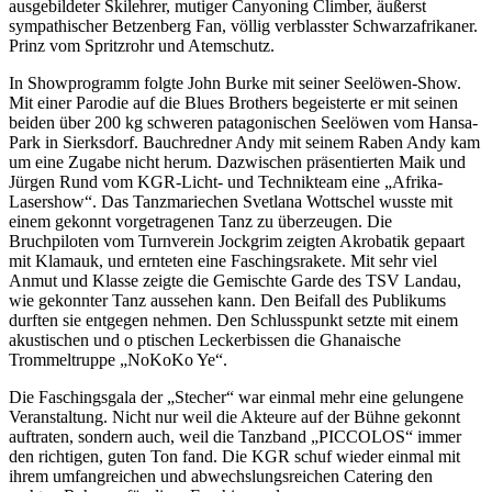
ausgebildeter Skilehrer, mutiger Canyoning Climber, äußerst
sympathischer Betzenberg Fan, völlig verblasster Schwarzafrikaner.
Prinz vom Spritzrohr und Atemschutz.
In Showprogramm folgte John Burke mit seiner Seelöwen-Show.
Mit einer Parodie auf die Blues Brothers begeisterte er mit seinen
beiden über 200 kg schweren patagonischen Seelöwen vom Hansa-
Park in Sierksdorf. Bauchredner Andy mit seinem Raben Andy kam
um eine Zugabe nicht herum. Dazwischen präsentierten Maik und
Jürgen Rund vom KGR-Licht- und Technikteam eine „Afrika-
Lasershow“. Das Tanzmariechen Svetlana Wottschel wusste mit
einem gekonnt vorgetragenen Tanz zu überzeugen. Die
Bruchpiloten vom Turnverein Jockgrim zeigten Akrobatik gepaart
mit Klamauk, und ernteten eine Faschingsrakete. Mit sehr viel
Anmut und Klasse zeigte die Gemischte Garde des TSV Landau,
wie gekonnter Tanz aussehen kann. Den Beifall des Publikums
durften sie entgegen nehmen. Den Schlusspunkt setzte mit einem
akustischen und o ptischen Leckerbissen die Ghanaische
Trommeltruppe „NoKoKo Ye“.
Die Faschingsgala der „Stecher“ war einmal mehr eine gelungene
Veranstaltung. Nicht nur weil die Akteure auf der Bühne gekonnt
auftraten, sondern auch, weil die Tanzband „PICCOLOS“ immer
den richtigen, guten Ton fand. Die KGR schuf wieder einmal mit
ihrem umfangreichen und abwechslungsreichen Catering den