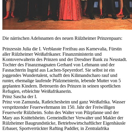
Die närrischen Adelsnamen des neuen Rülzheimer Prinzenpaars:
Prinzessin Julia die I. Verblasste Freifrau aus Karnevalia, Fürstin
aller Rülzheimer Weißafrikaner. Finanzministerin und
Kontoverwalterin des Prinzen und der Dresdner Bank zu Neustadt.
Tochter des Finanzmagnaten Gerhard von Lehmann und der
Fasnachterin Ingrid aus Lachen-Speyerdorf. Sie selbst ist ein
joggendes Wundertalent, schafft den Kilimandscharo rauf und
runter, ehemalige laufende Pfalzmeisterin, lebende Mutter von 5
geplanten Kindern. Betreuerin des Prinzen in seinen sportlichen
Refugien, erbleichte Weißafrikanerin.
Prinz Sascha der I.
Prinz von Zamunda, Ratleichesheim und ganz Weißafrika. Wasser
verspritzender Feuerwehrmann im 150. Jahr der Freiwilligen
Feuerwehr Rülzheim. Sohn des Walter von Pilzpfanne und der
Mary aus Knittelsheim. Gemeindlicher Verwalter und Makler der
Rülzheimer Baugrundstücke, Betriebswirtschaftlicher Eigenhäusle
Erbauer, Sportverrückter Rafting Paddler, in Zentralafrika