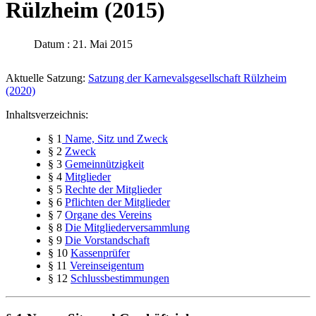
Rülzheim (2015)
Datum : 21. Mai 2015
Aktuelle Satzung:
Satzung der Karnevalsgesellschaft Rülzheim
(2020)
Inhaltsverzeichnis:
§ 1
Name, Sitz und Zweck
§ 2
Zweck
§ 3
Gemeinnützigkeit
§ 4
Mitglieder
§ 5
Rechte der Mitglieder
§ 6
Pflichten der Mitglieder
§ 7
Organe des Vereins
§ 8
Die Mitgliederversammlung
§ 9
Die Vorstandschaft
§ 10
Kassenprüfer
§ 11
Vereinseigentum
§ 12
Schlussbestimmungen