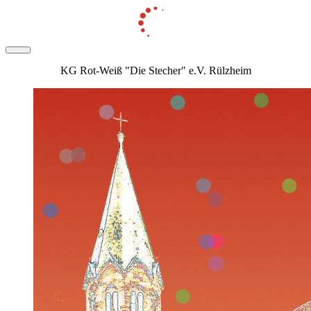
KG Rot-Weiß "Die Stecher" e.V. Rülzheim