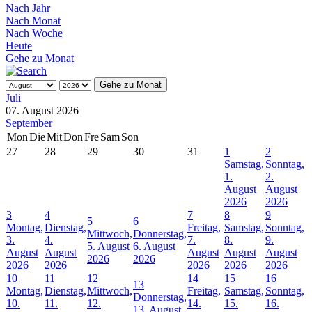
Nach Jahr
Nach Monat
Nach Woche
Heute
Gehe zu Monat
Gehe zu Monat
Juli
07. August 2026
September
Mon
Die
Mit
Don
Fre
Sam
Son
27
28
29
30
31
1
2
Samstag,
Sonntag,
1.
2.
August
August
2026
2026
3
4
7
8
9
5
6
Montag,
Dienstag,
Freitag,
Samstag,
Sonntag,
Mittwoch,
Donnerstag,
3.
4.
7.
8.
9.
5. August
6. August
August
August
August
August
August
2026
2026
2026
2026
2026
2026
2026
10
11
12
14
15
16
13
Montag,
Dienstag,
Mittwoch,
Freitag,
Samstag,
Sonntag,
Donnerstag,
10.
11.
12.
14.
15.
16.
13. August