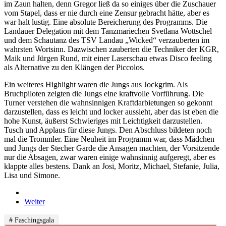
im Zaun halten, denn Gregor ließ da so einiges über die Zuschauer
vom Stapel, dass er nie durch eine Zensur gebracht hätte, aber es
war halt lustig. Eine absolute Bereicherung des Programms. Die
Landauer Delegation mit dem Tanzmariechen Svetlana Wottschel
und dem Schautanz des TSV Landau „Wicked“ verzauberten im
wahrsten Wortsinn. Dazwischen zauberten die Techniker der KGR,
Maik und Jürgen Rund, mit einer Laserschau etwas Disco feeling
als Alternative zu den Klängen der Piccolos.
Ein weiteres Highlight waren die Jungs aus Jockgrim. Als
Bruchpiloten zeigten die Jungs eine kraftvolle Vorführung. Die
Turner verstehen die wahnsinnigen Kraftdarbietungen so gekonnt
darzustellen, dass es leicht und locker aussieht, aber das ist eben die
hohe Kunst, äußerst Schwieriges mit Leichtigkeit darzustellen.
Tusch und Applaus für diese Jungs. Den Abschluss bildeten noch
mal die Trommler. Eine Neuheit im Programm war, dass Mädchen
und Jungs der Stecher Garde die Ansagen machten, der Vorsitzende
nur die Absagen, zwar waren einige wahnsinnig aufgeregt, aber es
klappte alles bestens. Dank an Josi, Moritz, Michael, Stefanie, Julia,
Lisa und Simone.
Weiter
# Faschingsgala