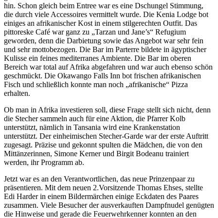
hin. Schon gleich beim Entree war es eine Dschungel Stimmung,
die durch viele Accessoires vermittelt wurde. Die Kenia Lodge bot
einiges an afrikanischer Kost in einem stilgerechten Outfit. Das
pittoreske Café war ganz zu „Tarzan und Jane’s“ Refugium
geworden, denn die Darbietung sowie das Angebot war sehr fein
und sehr mottobezogen. Die Bar im Parterre bildete in ägyptischer
Kulisse ein feines mediterranes Ambiente. Die Bar im oberen
Bereich war total auf Afrika abgefahren und war auch ebenso schön
geschmückt. Die Okawango Falls Inn bot frischen afrikanischen
Fisch und schließlich konnte man noch „afrikanische“ Pizza
erhalten.
Ob man in Afrika investieren soll, diese Frage stellt sich nicht, denn
die Stecher sammeln auch für eine Aktion, die Pfarrer Kolb
unterstützt, nämlich in Tansania wird eine Krankenstation
unterstützt. Der einheimischen Stecher-Garde war der erste Auftritt
zugesagt. Präzise und gekonnt spulten die Mädchen, die von den
Mittänzerinnen, Simone Kerner und Birgit Bodeanu trainiert
werden, ihr Programm ab.
Jetzt war es an den Verantwortlichen, das neue Prinzenpaar zu
präsentieren. Mit dem neuen 2.Vorsitzende Thomas Ehses, stellte
Edi Harder in einem Bildermärchen einige Eckdaten des Paares
zusammen. Viele Besucher der ausverkauften Dampfnudel genügten
die Hinweise und gerade die Feuerwehrkenner konnten an den