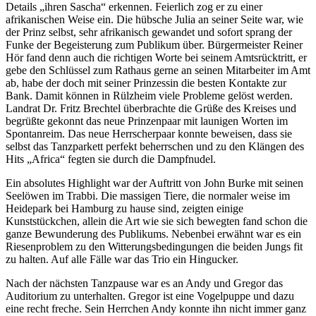
Details „ihren Sascha“ erkennen. Feierlich zog er zu einer
afrikanischen Weise ein. Die hübsche Julia an seiner Seite war, wie
der Prinz selbst, sehr afrikanisch gewandet und sofort sprang der
Funke der Begeisterung zum Publikum über. Bürgermeister Reiner
Hör fand denn auch die richtigen Worte bei seinem Amtsrücktritt, er
gebe den Schlüssel zum Rathaus gerne an seinen Mitarbeiter im Amt
ab, habe der doch mit seiner Prinzessin die besten Kontakte zur
Bank. Damit können in Rülzheim viele Probleme gelöst werden.
Landrat Dr. Fritz Brechtel überbrachte die Grüße des Kreises und
begrüßte gekonnt das neue Prinzenpaar mit launigen Worten im
Spontanreim. Das neue Herrscherpaar konnte beweisen, dass sie
selbst das Tanzparkett perfekt beherrschen und zu den Klängen des
Hits „Africa“ fegten sie durch die Dampfnudel.
Ein absolutes Highlight war der Auftritt von John Burke mit seinen
Seelöwen im Trabbi. Die massigen Tiere, die normaler weise im
Heidepark bei Hamburg zu hause sind, zeigten einige
Kunststückchen, allein die Art wie sie sich bewegten fand schon die
ganze Bewunderung des Publikums. Nebenbei erwähnt war es ein
Riesenproblem zu den Witterungsbedingungen die beiden Jungs fit
zu halten. Auf alle Fälle war das Trio ein Hingucker.
Nach der nächsten Tanzpause war es an Andy und Gregor das
Auditorium zu unterhalten. Gregor ist eine Vogelpuppe und dazu
eine recht freche. Sein Herrchen Andy konnte ihn nicht immer ganz