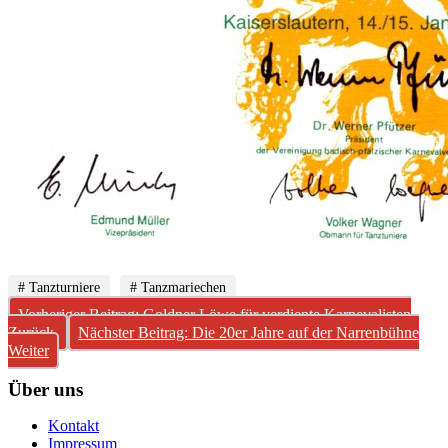
# Tanzturniere
# Tanzmariechen
Vorheriger Beitrag: Goldner Löwe für verdiente Karnevalisten
Zurück
Nächster Beitrag: Die 20er Jahre auf der Narrenbühne
Weiter
Über uns
Kontakt
Impressum