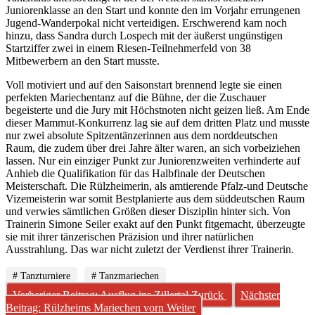
Juniorenklasse an den Start und konnte den im Vorjahr errungenen
Jugend-Wanderpokal nicht verteidigen. Erschwerend kam noch
hinzu, dass Sandra durch Lospech mit der äußerst ungünstigen
Startziffer zwei in einem Riesen-Teilnehmerfeld von 38
Mitbewerbern an den Start musste.
Voll motiviert und auf den Saisonstart brennend legte sie einen
perfekten Mariechentanz auf die Bühne, der die Zuschauer
begeisterte und die Jury mit Höchstnoten nicht geizen ließ. Am Ende
dieser Mammut-Konkurrenz lag sie auf dem dritten Platz und musste
nur zwei absolute Spitzentänzerinnen aus dem norddeutschen
Raum, die zudem über drei Jahre älter waren, an sich vorbeiziehen
lassen. Nur ein einziger Punkt zur Juniorenzweiten verhinderte auf
Anhieb die Qualifikation für das Halbfinale der Deutschen
Meisterschaft. Die Rülzheimerin, als amtierende Pfalz-und Deutsche
Vizemeisterin war somit Bestplanierte aus dem süddeutschen Raum
und verwies sämtlichen Größen dieser Disziplin hinter sich. Von
Trainerin Simone Seiler exakt auf den Punkt fitgemacht, überzeugte
sie mit ihrer tänzerischen Präzision und ihrer natürlichen
Ausstrahlung. Das war nicht zuletzt der Verdienst ihrer Trainerin.
# Tanzturniere
# Tanzmariechen
Vorheriger Beitrag: Ausflug ins Zillertal
Zurück
Nächster
Beitrag: Rülzheims Mariechen vorn
Weiter