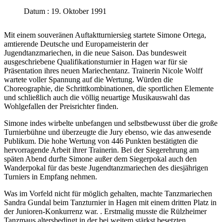
Datum : 19. Oktober 1991
Mit einem souveränen Auftaktturniersieg startete Simone Ortega,
amtierende Deutsche und Europameisterin der
Jugendtanzmariechen, in die neue Saison. Das bundesweit
ausgeschriebene Qualifikationsturnier in Hagen war für sie
Präsentation ihres neuen Mariechentanz. Trainerin Nicole Wolff
wartete voller Spannung auf die Wertung. Würden die
Choreographie, die Schrittkombinationen, die sportlichen Elemente
und schließlich auch die völlig neuartige Musikauswahl das
Wohlgefallen der Preisrichter finden.
Simone indes wirbelte unbefangen und selbstbewusst über die große
Turnierbühne und überzeugte die Jury ebenso, wie das anwesende
Publikum. Die hohe Wertung von 446 Punkten bestätigten die
hervorragende Arbeit ihrer Trainerin. Bei der Siegerehrung am
späten Abend durfte Simone außer dem Siegerpokal auch den
Wanderpokal für das beste Jugendtanzmariechen des diesjährigen
Turniers in Empfang nehmen.
Was im Vorfeld nicht für möglich gehalten, machte Tanzmariechen
Sandra Gundal beim Tanzturnier in Hagen mit einem dritten Platz in
der Junioren-Konkurrenz war. . Erstmalig musste die Rülzheimer
Tanzmaus altersbedingt in der bei weitem stärkst besetzten