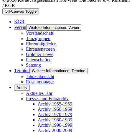
© 2026 Karnevalsgesellschaft Rot-Weiß 'Die Stecher' e.V. Rülzheim
/ KGR
Off-Canvas Toggle
KGR
Verein
Weitere Informationen: Verein
Vorstandschaft
Tanzgruppen
Ehrenmitglieder
Ehrensenatoren
Goldner Löwe
Patenschaften
Satzung
Termine
Weitere Informationen: Termine
Jahresübersicht
Rosenmontage
Archiv
Aktuelles Jahr
Presse- und Fotoarchiv
Archiv 1955-1959
Archiv 1960-1969
Archiv 1970-1979
Archiv 1980-1989
Archiv 1990-1999
Archiv 2000-2009