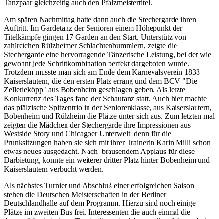
Tanzpaar gleichzeitig auch den Pfalzmeistertitel.
Am späten Nachmittag hatte dann auch die Stechergarde ihren
Auftritt. Im Gardetanz der Senioren einem Höhepunkt der
Titelkämpfe gingen 17 Garden an den Start. Unterstütz von
zahlreichen Rülzheimer Schlachtenbummlern, zeigte die
Stechergarde eine hervorragende Tänzerische Leistung, bei der wie
gewohnt jede Schrittkombination perfekt dargeboten wurde.
Trotzdem musste man sich am Ende dem Karnevalsverein 1838
Kaiserslautern, die den ersten Platz errang und dem BCV "Die
Zellerieköpp" aus Bobenheim geschlagen geben. Als letzte
Konkurrenz des Tages fand der Schautanz statt. Auch hier machte
das pfälzische Spitzentrio in der Seniorenklasse, aus Kaiserslautern,
Bobenheim und Rülzheim die Plätze unter sich aus. Zum letzten mal
zeigten die Mädchen der Stechergarde ihre Impressionen aus
Westside Story und Chicagoer Unterwelt, denn für die
Prunksitzungen haben sie sich mit ihrer Trainerin Karin Milli schon
etwas neues ausgedacht. Nach brausendem Applaus für diese
Darbietung, konnte ein weiterer dritter Platz hinter Bobenheim und
Kaiserslautern verbucht werden.
Als nächstes Turnier und Abschluß einer erfolgreichen Saison
stehen die Deutschen Meisterschaften in der Berliner
Deutschlandhalle auf dem Programm. Hierzu sind noch einige
Plätze im zweiten Bus frei. Interessenten die auch einmal die