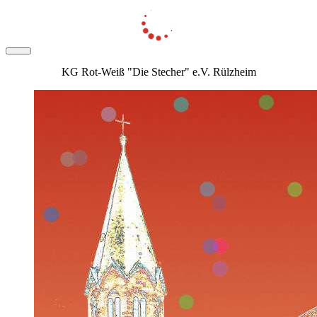
KG Rot-Weiß "Die Stecher" e.V. Rülzheim