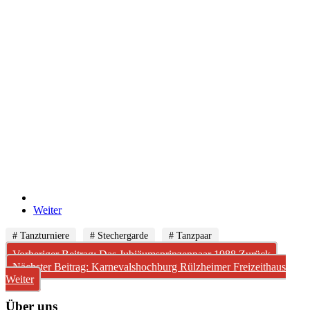
Weiter
# Tanzturniere
# Stechergarde
# Tanzpaar
Vorheriger Beitrag: Das Jubiäumsprinzenpaar 1988
Zurück
Nächster Beitrag: Karnevalshochburg Rülzheimer Freizeithaus
Weiter
Über uns