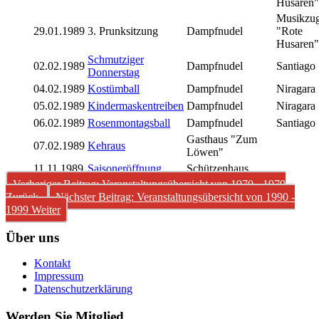
Husaren"
Musikzu
29.01.1989
3. Prunksitzung
Dampfnudel
"Rote
Husaren"
Schmutziger
02.02.1989
Dampfnudel
Santiago
Donnerstag
04.02.1989
Kostümball
Dampfnudel
Niragara
05.02.1989
Kindermaskentreiben
Dampfnudel
Niragara
06.02.1989
Rosenmontagsball
Dampfnudel
Santiago
Gasthaus "Zum
07.02.1989
Kehraus
Löwen"
11.11.1989
Saisoneröffnung
Schützenhaus
Vorheriger Beitrag: Veranstaltungsübersicht von 1970 - 1979
Zurück
Nächster Beitrag: Veranstaltungsübersicht von 1990 -
1999
Weiter
Über uns
Kontakt
Impressum
Datenschutzerklärung
Werden Sie Mitglied