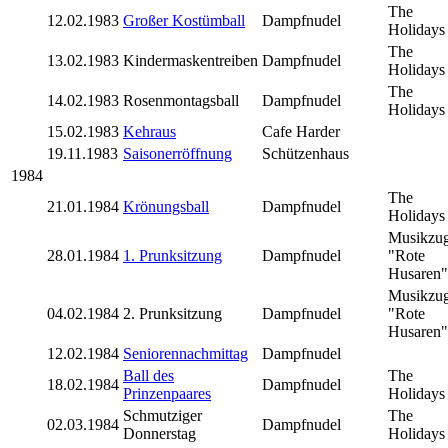
The
12.02.1983
Großer Kostümball
Dampfnudel
Holidays
The
13.02.1983
Kindermaskentreiben
Dampfnudel
Holidays
The
14.02.1983
Rosenmontagsball
Dampfnudel
Holidays
15.02.1983
Kehraus
Cafe Harder
19.11.1983
Saisonerröffnung
Schützenhaus
1984
The
21.01.1984
Krönungsball
Dampfnudel
Holidays
Musikzu
28.01.1984
1. Prunksitzung
Dampfnudel
"Rote
Husaren"
Musikzu
04.02.1984
2. Prunksitzung
Dampfnudel
"Rote
Husaren"
12.02.1984
Seniorennachmittag
Dampfnudel
Ball des
The
18.02.1984
Dampfnudel
Prinzenpaares
Holidays
Schmutziger
The
02.03.1984
Dampfnudel
Donnerstag
Holidays