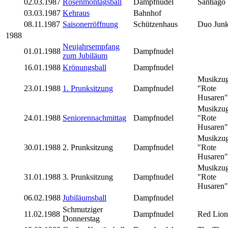
02.03.1987
Rosenmontagsball
Dampfnudel
Santiago
03.03.1987
Kehraus
Bahnhof
08.11.1987
Saisonerröffnung
Schützenhaus
Duo Junk
1988
Neujahrsempfang
01.01.1988
Dampfnudel
zum Jubiläum
16.01.1988
Krönungsball
Dampfnudel
Musikzu
23.01.1988
1. Prunksitzung
Dampfnudel
"Rote
Husaren"
Musikzu
24.01.1988
Seniorennachmittag
Dampfnudel
"Rote
Husaren"
Musikzu
30.01.1988
2. Prunksitzung
Dampfnudel
"Rote
Husaren"
Musikzu
31.01.1988
3. Prunksitzung
Dampfnudel
"Rote
Husaren"
06.02.1988
Jubiläumsball
Dampfnudel
Schmutziger
11.02.1988
Dampfnudel
Red Lion
Donnerstag