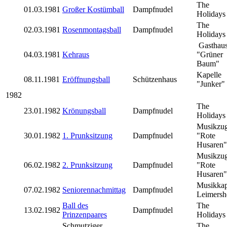
The
01.03.1981
Großer Kostümball
Dampfnudel
Holidays
The
02.03.1981
Rosenmontagsball
Dampfnudel
Holidays
Gasthau
04.03.1981
Kehraus
"Grüner
Baum"
Kapelle
08.11.1981
Eröffnungsball
Schützenhaus
"Junker"
1982
The
23.01.1982
Krönungsball
Dampfnudel
Holidays
Musikzu
30.01.1982
1. Prunksitzung
Dampfnudel
"Rote
Husaren"
Musikzu
06.02.1982
2. Prunksitzung
Dampfnudel
"Rote
Husaren"
Musikkap
07.02.1982
Seniorennachmittag
Dampfnudel
Leimersh
Ball des
The
13.02.1982
Dampfnudel
Prinzenpaares
Holidays
Schmutziger
The