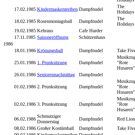
The
17.02.1985
Kindermaskentreiben
Dampfnudel
Holidays
The
18.02.1985
Rosenmontagsball
Dampfnudel
Holidays
19.02.1985
Kehraus
Cafe Harder
17.11.1985
Saisoneröffnung
Schützenhaus
1986
18.01.1986
Krönungsball
Dampfnudel
Take Fiv
Musikzu
25.01.1986
1. Prunksitzung
Dampfnudel
"Rote
Husaren"
26.01.1986
Seniorennachmittag
Dampfnudel
Musikzu
01.02.1986
2. Prunksitzung
Dampfnudel
"Rote
Husaren"
Musikzu
02.02.1986
3. Prunksitzung
Dampfnudel
"Rote
Husaren"
Schmutziger
06.02.1986
Dampfnudel
Red Lion
Donnerstag
08.02.1986
Großer Kostümball
Dampfnudel
Take Fiv
09.02.1986
Kindermaskentreiben
Dampfnudel