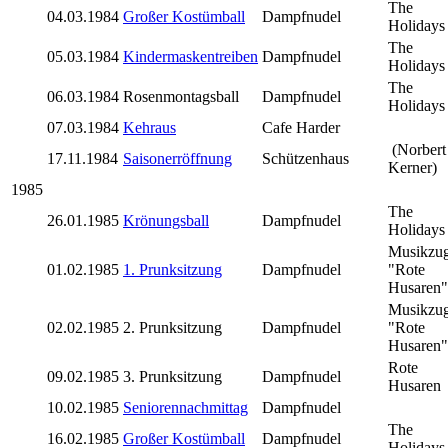
The
04.03.1984
Großer Kostümball
Dampfnudel
Holidays
The
05.03.1984
Kindermaskentreiben
Dampfnudel
Holidays
The
06.03.1984
Rosenmontagsball
Dampfnudel
Holidays
07.03.1984
Kehraus
Cafe Harder
(Norbert
17.11.1984
Saisonerröffnung
Schützenhaus
Kerner)
1985
The
26.01.1985
Krönungsball
Dampfnudel
Holidays
Musikzu
01.02.1985
1. Prunksitzung
Dampfnudel
"Rote
Husaren"
Musikzu
02.02.1985
2. Prunksitzung
Dampfnudel
"Rote
Husaren"
Rote
09.02.1985
3. Prunksitzung
Dampfnudel
Husaren
10.02.1985
Seniorennachmittag
Dampfnudel
The
16.02.1985
Großer Kostümball
Dampfnudel
Holidays