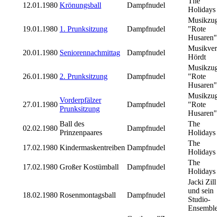
The
12.01.1980
Krönungsball
Dampfnudel
Holidays
Musikzu
19.01.1980
1. Prunksitzung
Dampfnudel
"Rote
Husaren"
Musikver
20.01.1980
Seniorennachmittag
Dampfnudel
Hördt
Musikzu
26.01.1980
2. Prunksitzung
Dampfnudel
"Rote
Husaren"
Musikzu
Vorderpfälzer
27.01.1980
Dampfnudel
"Rote
Prunksitzung
Husaren"
Ball des
The
02.02.1980
Dampfnudel
Prinzenpaares
Holidays
The
17.02.1980
Kindermaskentreiben
Dampfnudel
Holidays
The
17.02.1980
Großer Kostümball
Dampfnudel
Holidays
Jacki Zill
und sein
18.02.1980
Rosenmontagsball
Dampfnudel
Studio-
Ensembl