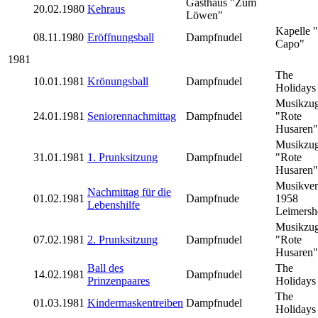
Gasthaus "Zum
20.02.1980
Kehraus
Löwen"
Kapelle 
08.11.1980
Eröffnungsball
Dampfnudel
Capo"
1981
The
10.01.1981
Krönungsball
Dampfnudel
Holidays
Musikzu
24.01.1981
Seniorennachmittag
Dampfnudel
"Rote
Husaren"
Musikzu
31.01.1981
1. Prunksitzung
Dampfnudel
"Rote
Husaren"
Musikver
Nachmittag für die
01.02.1981
Dampfnude
1958
Lebenshilfe
Leimersh
Musikzu
07.02.1981
2. Prunksitzung
Dampfnudel
"Rote
Husaren"
Ball des
The
14.02.1981
Dampfnudel
Prinzenpaares
Holidays
The
01.03.1981
Kindermaskentreiben
Dampfnudel
Holidays