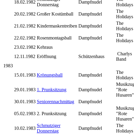
18.02.1982
Dampfnudel
Donnerstag
Holidays
The
20.02.1982
Großer Kostümball
Dampfnudel
Holidays
The
21.02.1982
Kindermaskentreiben
Dampfnudel
Holidays
The
22.02.1982
Rosenmontagsball
Dampfnudel
Holidays
23.02.1982
Kehraus
Charlys
12.11.1982
Eröffnung
Schützenhaus
Band
1983
The
15.01.1983
Krönungsball
Dampfnudel
Holidays
Musikzu
29.01.1983
1. Prunksitzung
Dampfnudel
"Rote
Husaren"
30.01.1983
Seniorennachmittag
Dampfnudel
Musikzu
05.02.1983
2. Prunksitzung
Dampfnudel
"Rote
Husaren"
Schmutziger
The
10.02.1983
Dampfnudel
Donnerstag
Holidays