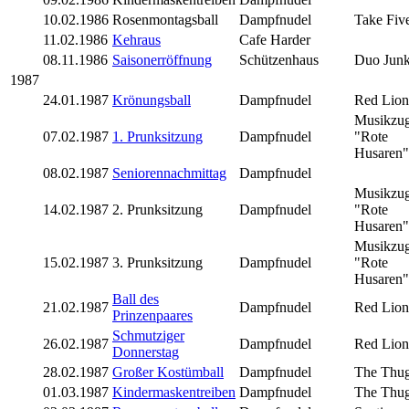
10.02.1986
Rosenmontagsball
Dampfnudel
Take Fiv
11.02.1986
Kehraus
Cafe Harder
08.11.1986
Saisonerröffnung
Schützenhaus
Duo Junk
1987
24.01.1987
Krönungsball
Dampfnudel
Red Lion
Musikzu
07.02.1987
1. Prunksitzung
Dampfnudel
"Rote
Husaren"
08.02.1987
Seniorennachmittag
Dampfnudel
Musikzu
14.02.1987
2. Prunksitzung
Dampfnudel
"Rote
Husaren"
Musikzu
15.02.1987
3. Prunksitzung
Dampfnudel
"Rote
Husaren"
Ball des
21.02.1987
Dampfnudel
Red Lion
Prinzenpaares
Schmutziger
26.02.1987
Dampfnudel
Red Lion
Donnerstag
28.02.1987
Großer Kostümball
Dampfnudel
The Thu
01.03.1987
Kindermaskentreiben
Dampfnudel
The Thu