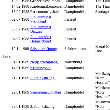
13.02.1988
Großer Kostümball
Dampfnudel
The Thu
14.02.1988
Kindermaskentreiben
Dampfnudel
The Thu
15.02.1988
Rosenmontagsball
Dampfnudel
Santiago
Jubiläumsfest
02.07.1988
Festzelt
Festabend
Jubiläumsfest
03.07.1988
Festzelt
Umzug
Jubiläumsfest
04.07.1988
Festzelt
Heimatabend
K und K
12.11.1988
Saisonerröffnung
Schützenhaus
Duo
1989
01.01.1989
Neujahrsempfang
Narrenburg
14.01.1989
Krönungsball
Dampfnudel
Musikzu
21.01.1989
1. Prunksitzung
Dampfnudel
"Rote
Husaren"
Musikzu
22.01.1989
Seniorennachmittag
Dampfnudel
"Rote
Husaren"
Musikzu
28.01.1989
2. Prunksitzung
Dampfnudel
"Rote