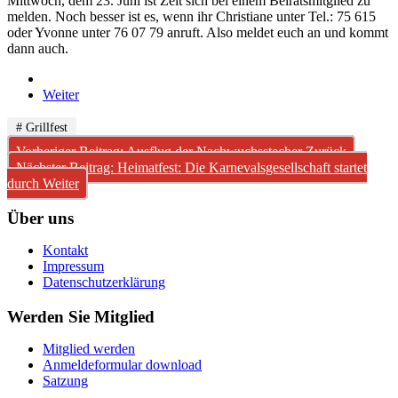
Mittwoch, dem 23. Juni ist Zeit sich bei einem Beiratsmitglied zu
melden. Noch besser ist es, wenn ihr Christiane unter Tel.: 75 615
oder Yvonne unter 76 07 79 anruft. Also meldet euch an und kommt
dann auch.
Weiter
# Grillfest
Vorheriger Beitrag: Ausflug der Nachwuchsstecher
Zurück
Nächster Beitrag: Heimatfest: Die Karnevalsgesellschaft startet
durch
Weiter
Über uns
Kontakt
Impressum
Datenschutzerklärung
Werden Sie Mitglied
Mitglied werden
Anmeldeformular download
Satzung