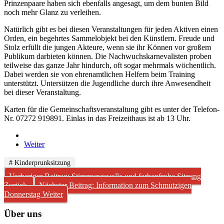
Prinzenpaare haben sich ebenfalls angesagt, um dem bunten Bild
noch mehr Glanz zu verleihen.
Natürlich gibt es bei diesen Veranstaltungen für jeden Aktiven einen
Orden, ein begehrtes Sammelobjekt bei den Künstlern. Freude und
Stolz erfüllt die jungen Akteure, wenn sie ihr Können vor großem
Publikum darbieten können. Die Nachwuchskarnevalisten proben
teilweise das ganze Jahr hindurch, oft sogar mehrmals wöchentlich.
Dabei werden sie von ehrenamtlichen Helfern beim Training
unterstützt. Untersützen die Jugendliche durch ihre Anwesendheit
bei dieser Veranstaltung.
Karten für die Gemeinschaftsveranstaltung gibt es unter der Telefon-
Nr. 07272 919891. Einlas in das Freizeithaus ist ab 13 Uhr.
Weiter
# Kinderprunksitzung
Vorheriger Beitrag: Stimmungsvolle und farbenfrohe Sitzung
Zurück
Nächster Beitrag: Information zum Schmutzigen
Donnerstag
Weiter
Über uns