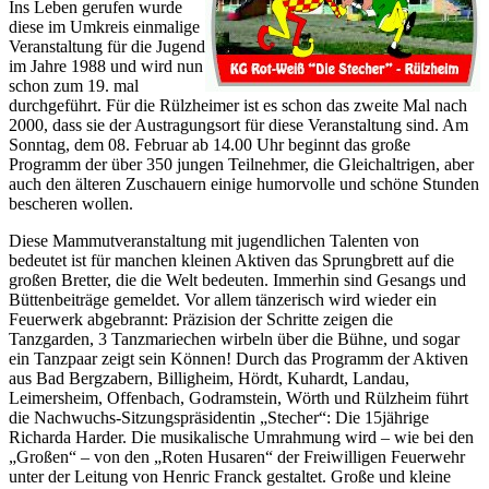
Ins Leben gerufen wurde
diese im Umkreis einmalige
Veranstaltung für die Jugend
im Jahre 1988 und wird nun
schon zum 19. mal
durchgeführt. Für die Rülzheimer ist es schon das zweite Mal nach
2000, dass sie der Austragungsort für diese Veranstaltung sind. Am
Sonntag, dem 08. Februar ab 14.00 Uhr beginnt das große
Programm der über 350 jungen Teilnehmer, die Gleichaltrigen, aber
auch den älteren Zuschauern einige humorvolle und schöne Stunden
bescheren wollen.
Diese Mammutveranstaltung mit jugendlichen Talenten von
bedeutet ist für manchen kleinen Aktiven das Sprungbrett auf die
großen Bretter, die die Welt bedeuten. Immerhin sind Gesangs und
Büttenbeiträge gemeldet. Vor allem tänzerisch wird wieder ein
Feuerwerk abgebrannt: Präzision der Schritte zeigen die
Tanzgarden, 3 Tanzmariechen wirbeln über die Bühne, und sogar
ein Tanzpaar zeigt sein Können! Durch das Programm der Aktiven
aus Bad Bergzabern, Billigheim, Hördt, Kuhardt, Landau,
Leimersheim, Offenbach, Godramstein, Wörth und Rülzheim führt
die Nachwuchs-Sitzungspräsidentin „Stecher“: Die 15jährige
Richarda Harder. Die musikalische Umrahmung wird – wie bei den
„Großen“ – von den „Roten Husaren“ der Freiwilligen Feuerwehr
unter der Leitung von Henric Franck gestaltet. Große und kleine