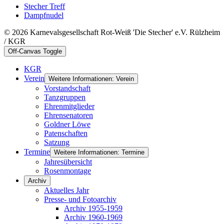
Stecher Treff
Dampfnudel
© 2026 Karnevalsgesellschaft Rot-Weiß 'Die Stecher' e.V. Rülzheim
/ KGR
Off-Canvas Toggle
KGR
Verein
Weitere Informationen: Verein
Vorstandschaft
Tanzgruppen
Ehrenmitglieder
Ehrensenatoren
Goldner Löwe
Patenschaften
Satzung
Termine
Weitere Informationen: Termine
Jahresübersicht
Rosenmontage
Archiv
Aktuelles Jahr
Presse- und Fotoarchiv
Archiv 1955-1959
Archiv 1960-1969