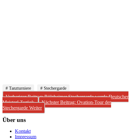
# Tanzturniere
# Stechergarde
Vorheriger Beitrag: Rülzheimer Stechergarde wurde Deutscher
Meister!
Zurück
Nächster Beitrag: Ovation-Tour der
Stechergarde
Weiter
Über uns
Kontakt
Impressum