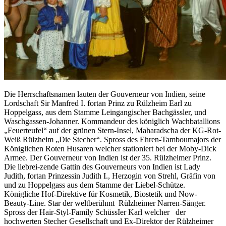
Die Herrschaftsnamen lauten der Gouverneur von Indien, seine
Lordschaft Sir Manfred I. fortan Prinz zu Rülzheim Earl zu
Hoppelgass, aus dem Stamme Leingangischer Bachgässler, und
Waschgassen-Johanner. Kommandeur des königlich Wachbatallions
„Feuerteufel“ auf der grünen Stern-Insel, Maharadscha der KG-Rot-
Weiß Rülzheim „Die Stecher“. Spross des Ehren-Tamboumajors der
Königlichen Roten Husaren welcher stationiert bei der Moby-Dick
Armee. Der Gouverneur von Indien ist der 35. Rülzheimer Prinz.
Die liebrei-zende Gattin des Gouverneurs von Indien ist Lady
Judith, fortan Prinzessin Judith I., Herzogin von Strehl, Gräfin von
und zu Hoppelgass aus dem Stamme der Liebel-Schütze.
Königliche Hof-Direktive für Kosmetik, Biostetik und Now-
Beauty-Line. Star der weltberühmt Rülzheimer Narren-Sänger.
Spross der Hair-Styl-Family SchüssIer Karl welcher der
hochwerten Stecher Gesellschaft und Ex-Direktor der Rülzheimer