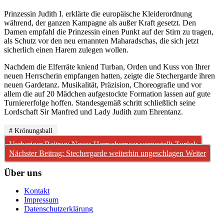
Prinzessin Judith I. erklärte die europäische Kleiderordnung
während, der ganzen Kampagne als außer Kraft gesetzt. Den
Damen empfahl die Prinzessin einen Punkt auf der Stirn zu tragen,
als Schutz vor den neu ernannten Maharadschas, die sich jetzt
sicherlich einen Harem zulegen wollen.
Nachdem die Elferräte kniend Turban, Orden und Kuss von Ihrer
neuen Herrscherin empfangen hatten, zeigte die Stechergarde ihren
neuen Gardetanz. Musikalität, Präzision, Choreografie und vor
allem die auf 20 Mädchen aufgestockte Formation lassen auf gute
Turniererfolge hoffen. Standesgemäß schritt schließlich seine
Lordschaft Sir Manfred und Lady Judith zum Ehrentanz.
# Krönungsball
Vorheriger Beitrag: Neues Herrscherpaar vorgestellt
Zurück
Nächster Beitrag: Stechergarde weiterhin ungeschlagen
Weiter
Über uns
Kontakt
Impressum
Datenschutzerklärung