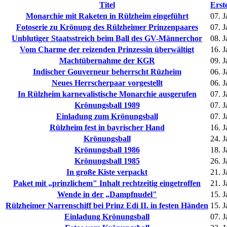
Titel
Erst
Monarchie mit Raketen in Rülzheim eingeführt
07. 
Fotoserie zu Krönung des Rülzheimer Prinzenpaares
07. 
Unblutiger Staatsstreich beim Ball des GV-Männerchor
08. 
Vom Charme der reizenden Prinzessin überwältigt
16. 
Machtübernahme der KGR
09. 
Indischer Gouverneur beherrscht Rüzheim
06. 
Neues Herrscherpaar vorgestellt
06. 
In Rülzheim karnevalistische Monarchie ausgerufen
07. 
Krönungsball 1989
07. 
Einladung zum Krönungsball
07. 
Rülzheim fest in bayrischer Hand
16. 
Krönungsball
24. 
Krönungsball 1986
18. 
Krönungsball 1985
26. 
In große Kiste verpackt
21. 
Paket mit „prinzlichem" Inhalt rechtzeitig eingetroffen
21. 
Wende in der „Dampfnudel"
15. 
Rülzheimer Narrenschiff bei Prinz Edi II. in festen Händen
15. 
Einladung Krönungsball
07. 