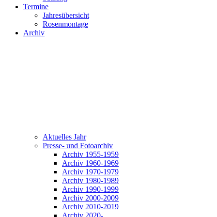
Termine
Jahresübersicht
Rosenmontage
Archiv
Aktuelles Jahr
Presse- und Fotoarchiv
Archiv 1955-1959
Archiv 1960-1969
Archiv 1970-1979
Archiv 1980-1989
Archiv 1990-1999
Archiv 2000-2009
Archiv 2010-2019
Archiv 2020-