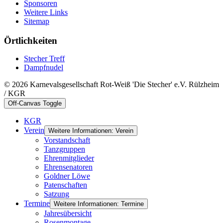
Sponsoren
Weitere Links
Sitemap
Örtlichkeiten
Stecher Treff
Dampfnudel
© 2026 Karnevalsgesellschaft Rot-Weiß 'Die Stecher' e.V. Rülzheim
/ KGR
Off-Canvas Toggle
KGR
Verein
Weitere Informationen: Verein
Vorstandschaft
Tanzgruppen
Ehrenmitglieder
Ehrensenatoren
Goldner Löwe
Patenschaften
Satzung
Termine
Weitere Informationen: Termine
Jahresübersicht
Rosenmontage