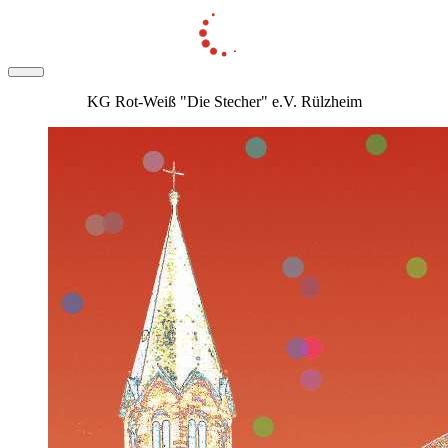
KG Rot-Weiß "Die Stecher" e.V. Rülzheim