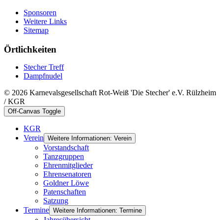
Sponsoren
Weitere Links
Sitemap
Örtlichkeiten
Stecher Treff
Dampfnudel
© 2026 Karnevalsgesellschaft Rot-Weiß 'Die Stecher' e.V. Rülzheim
/ KGR
Off-Canvas Toggle
KGR
Verein
Weitere Informationen: Verein
Vorstandschaft
Tanzgruppen
Ehrenmitglieder
Ehrensenatoren
Goldner Löwe
Patenschaften
Satzung
Termine
Weitere Informationen: Termine
Jahresübersicht