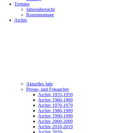
Termine
Jahresübersicht
Rosenmontage
Archiv
Aktuelles Jahr
Presse- und Fotoarchiv
Archiv 1955-1959
Archiv 1960-1969
Archiv 1970-1979
Archiv 1980-1989
Archiv 1990-1999
Archiv 2000-2009
Archiv 2010-2019
Archiv 2020-