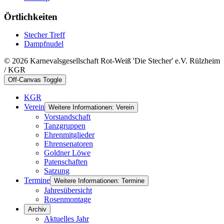
Örtlichkeiten
Stecher Treff
Dampfnudel
© 2026 Karnevalsgesellschaft Rot-Weiß 'Die Stecher' e.V. Rülzheim
/ KGR
Off-Canvas Toggle
KGR
Verein
Weitere Informationen: Verein
Vorstandschaft
Tanzgruppen
Ehrenmitglieder
Ehrensenatoren
Goldner Löwe
Patenschaften
Satzung
Termine
Weitere Informationen: Termine
Jahresübersicht
Rosenmontage
Archiv
Aktuelles Jahr