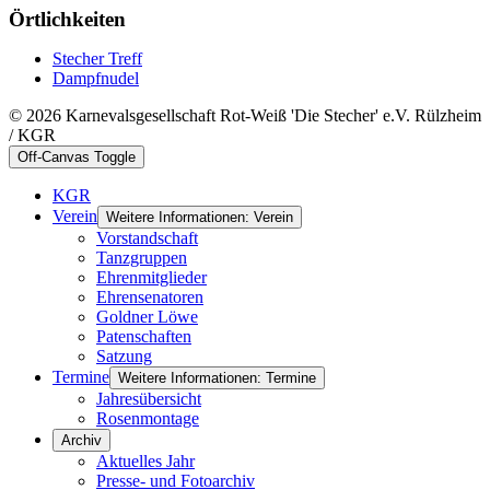
Örtlichkeiten
Stecher Treff
Dampfnudel
© 2026 Karnevalsgesellschaft Rot-Weiß 'Die Stecher' e.V. Rülzheim
/ KGR
Off-Canvas Toggle
KGR
Verein
Weitere Informationen: Verein
Vorstandschaft
Tanzgruppen
Ehrenmitglieder
Ehrensenatoren
Goldner Löwe
Patenschaften
Satzung
Termine
Weitere Informationen: Termine
Jahresübersicht
Rosenmontage
Archiv
Aktuelles Jahr
Presse- und Fotoarchiv