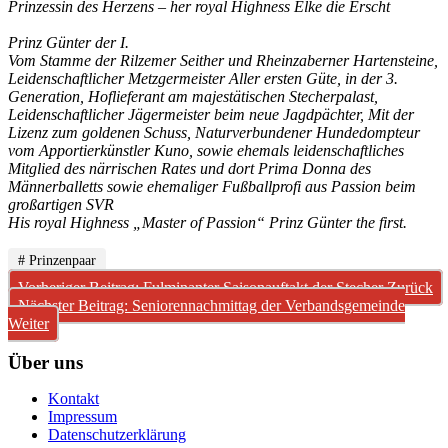
Prinzessin des Herzens – her royal Highness Elke die Erscht
Prinz Günter der I.
Vom Stamme der Rilzemer Seither und Rheinzaberner Hartensteine,
Leidenschaftlicher Metzgermeister Aller ersten Güte, in der 3.
Generation, Hoflieferant am majestätischen Stecherpalast,
Leidenschaftlicher Jägermeister beim neue Jagdpächter, Mit der
Lizenz zum goldenen Schuss, Naturverbundener Hundedompteur
vom Apportierkünstler Kuno, sowie ehemals leidenschaftliches
Mitglied des närrischen Rates und dort Prima Donna des
Männerballetts sowie ehemaliger Fußballprofi aus Passion beim
großartigen SVR
His royal Highness „Master of Passion“ Prinz Günter the first.
# Prinzenpaar
Vorheriger Beitrag: Fulminanter Saisonauftakt der Stecher
Zurück
Nächster Beitrag: Seniorennachmittag der Verbandsgemeinde
Weiter
Über uns
Kontakt
Impressum
Datenschutzerklärung