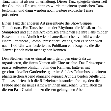
Tanz mehr ist als nur unterhaltung. Dieser Tanz spiegelte einen Teil
der Columbus Reisen, denn es wurde mit einem spanischen Tanz
begonnen und dann wurden noch weitere exotische Tänze
präsentiert.
Einen Tanz der anderen Art präsentierte die ShowGruppe
Thundersox. Ein Tanz, bei dem der Rhythmus die Musik macht.
Stampfend und auf ihre Art komisch erreichten sie ihre Fans mit der
Besennummer. Ähnlich wie bei amerikanischen vorbild wurde in
einem Streetbeat „Stomp“ präsentiert. Wenngleich es schon weit
nach 1.00 Uhr war forderte das Publikum eine Zugabe, die die
Tänzer jedoch nicht mehr geben konnten.
Den Stechern war es einmal mehr gelungen eine Gala zu
organisieren, die ihrem Namen alle Ehre machte. Das Prinzenpaar
passte außergewöhnlich gut in den Rahmen, hatte es mit
geschmackvoller Garderobe, ganz im Stil des Columbus, zu einem
phantasischen Abend glänzend gepasst. Auf die beiden Sibille und
Thomas dürfen sich die Rülzheimer besonders freuen,. den die
Freude über ihr neues Amt war ihnen anzusehen. Gratulation zu
diesem Paar Gratulation zu diesem gelungenen Abend.