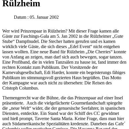
Rülzheim
Datum : 05. Januar 2002
Wer wird Prinzenpaar in Rülzheim? Mit dieser Frage kamen alle
Gäste zur Faschings-Gala am 5. Jan 2002 in die Rülzheimer „Gute
Stube“ Dampfnudel. Die Stecher hatten gerufen und es kamen
wirklich viele Gäste, die sich dieses „Edel Event“ nicht entgehen
lassen wollten. Eine neue Band für Rülzheim „Die Cherries“ konnte
von Anfang an zeigen, man darf sich auch bewegen, sogar tanzen.
Eine Profiband, die in vielen Tanzsälen zu hause ist, fand immer den
rechten Kontakt zum Publikum. Der Vorsitzende der
Karnevalsgesellschaft, Edi Harder, konnte ein begeisterungs fähiges
Publikum im stimmungsvoll gezierten Haus begrüßen. Das Motto
der Kampagne war auch nicht zu übersehen: Die Reisen des
Cristoph Columbus.
Themengerecht war die Bühne, die das Prinzenpaar auf einer Insel
präsentierte. Auch die vielgefächerte Gourmetlandschaft spiegelte
die „neue Welt“ wider, die der genuesische Seefahrer, in spanischen
Diensten, entdeckte. Ein Stand war der Schiff des CC gewidmet
und hieß prompt, Taverne Santa Maria. Keine Frage, dass man hier
auch Südamerikanische Spezialitäten kredenzte. Daneben das Cafe´
Columbia voller exotischer Genüsse. Die Havanna Bar und der