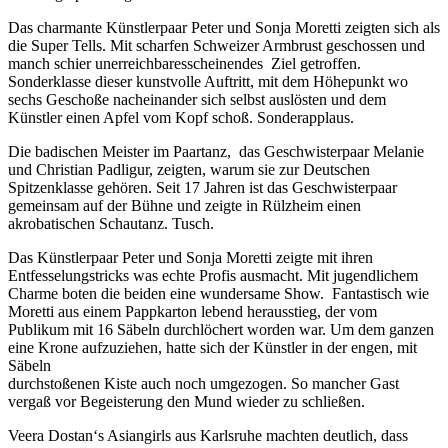
Das charmante Künstlerpaar Peter und Sonja Moretti zeigten sich als
die Super Tells. Mit scharfen Schweizer Armbrust geschossen und
manch schier unerreichbaresscheinendes Ziel getroffen.
Sonderklasse dieser kunstvolle Auftritt, mit dem Höhepunkt wo
sechs Geschoße nacheinander sich selbst auslösten und dem
Künstler einen Apfel vom Kopf schoß. Sonderapplaus.
Die badischen Meister im Paartanz, das Geschwisterpaar Melanie
und Christian Padligur, zeigten, warum sie zur Deutschen
Spitzenklasse gehören. Seit 17 Jahren ist das Geschwisterpaar
gemeinsam auf der Bühne und zeigte in Rülzheim einen
akrobatischen Schautanz. Tusch.
Das Künstlerpaar Peter und Sonja Moretti zeigte mit ihren
Entfesselungstricks was echte Profis ausmacht. Mit jugendlichem
Charme boten die beiden eine wundersame Show. Fantastisch wie
Moretti aus einem Pappkarton lebend herausstieg, der vom
Publikum mit 16 Säbeln durchlöchert worden war. Um dem ganzen
eine Krone aufzuziehen, hatte sich der Künstler in der engen, mit
Säbeln
durchstoßenen Kiste auch noch umgezogen. So mancher Gast
vergaß vor Begeisterung den Mund wieder zu schließen.
Veera Dostan‘s Asiangirls aus Karlsruhe machten deutlich, dass