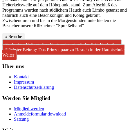
Heiterkeitswelle auf dem Höhepunkt stand. Zum Abschluß des
Programms wurden nach südlichem Hauch auch Limbo getanzt und
natürlich auch eine Beachkönigin und König gekrönt.
Zwischendurch und bis in die Morgenstunden unterhielten die
Besucher unsere Rülzheimer "Spreißelband".
# Besuche
Vorheriger Beitrag: Faschingsendspurt mit der K.G.R.
Zurück
Nächster Beitrag: Das Prinzenpaar zu Besuch in der Hauptschule
Weiter
Über uns
Kontakt
Impressum
Datenschutzerklärung
Werden Sie Mitglied
Mitglied werden
Anmeldeformular download
Satzung