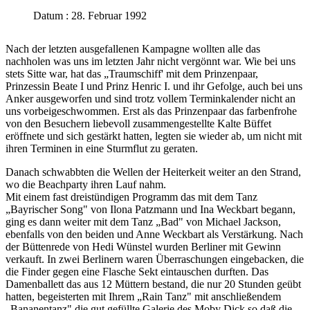
Datum : 28. Februar 1992
Nach der letzten ausgefallenen Kampagne wollten alle das
nachholen was uns im letzten Jahr nicht vergönnt war. Wie bei uns
stets Sitte war, hat das „Traumschiff' mit dem Prinzenpaar,
Prinzessin Beate I und Prinz Henric I. und ihr Gefolge, auch bei uns
Anker ausgeworfen und sind trotz vollem Terminkalender nicht an
uns vorbeigeschwommen. Erst als das Prinzenpaar das farbenfrohe
von den Besuchern liebevoll zusammengestellte Kalte Büffet
eröffnete und sich gestärkt hatten, legten sie wieder ab, um nicht mit
ihren Terminen in eine Sturmflut zu geraten.
Danach schwabbten die Wellen der Heiterkeit weiter an den Strand,
wo die Beachparty ihren Lauf nahm.
Mit einem fast dreistündigen Programm das mit dem Tanz
„Bayrischer Song" von Ilona Patzmann und Ina Weckbart begann,
ging es dann weiter mit dem Tanz „Bad" von Michael Jackson,
ebenfalls von den beiden und Anne Weckbart als Verstärkung. Nach
der Büttenrede von Hedi Wünstel wurden Berliner mit Gewinn
verkauft. In zwei Berlinern waren Überraschungen eingebacken, die
die Finder gegen eine Flasche Sekt eintauschen durften. Das
Damenballett das aus 12 Müttern bestand, die nur 20 Stunden geübt
hatten, begeisterten mit Ihrem „Rain Tanz" mit anschließendem
„Bananentanz" die gut gefüllte Galerie des Moby Dick so daß die