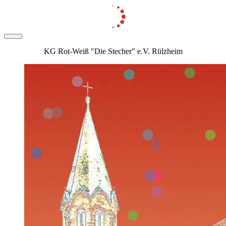
KG Rot-Weiß "Die Stecher" e.V. Rülzheim