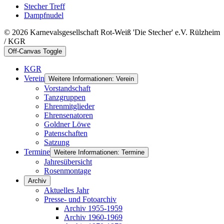
Stecher Treff
Dampfnudel
© 2026 Karnevalsgesellschaft Rot-Weiß 'Die Stecher' e.V. Rülzheim
/ KGR
Off-Canvas Toggle
KGR
Verein
Weitere Informationen: Verein
Vorstandschaft
Tanzgruppen
Ehrenmitglieder
Ehrensenatoren
Goldner Löwe
Patenschaften
Satzung
Termine
Weitere Informationen: Termine
Jahresübersicht
Rosenmontage
Archiv
Aktuelles Jahr
Presse- und Fotoarchiv
Archiv 1955-1959
Archiv 1960-1969