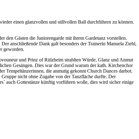
 wieder einen glanzvollen und stillvollen Ball durchführen zu können.
r den Gästen die Juniorengarde mit ihrem Gardetanz vorstellen.
Der anschließende Dank galt besonders der Trainerin Manuela Ziehl,
ger geworden.
, Govouneur und Prinz of Rülzheim strahlten Würde, Glanz und Anmut
irchlichen Gesängen. Dies war der Grund warum der kath. Kirchenchor
der Tempeltänzerinnen, die anmutig gekonnt Church Dances darbot.
se Gruppe nicht ohne Zugabe von der Tanzfläche durfte. Der
s´ auch Gottestänze künftig vorführen wolle, dies wird sicher einige