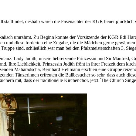
all stattfindet, deshalb waren die Fasenachter der KGR heuer glücklich
kalisch umrahmt. Zu Beginn konnte der Vorsitzende der KGR Edi Harde
n und diese forderten eine Zugabe, die die Mädchen gerne gewährten. 
r Truppe sind, schließlich war man bei den Pfalzmeisterschaften 3. Sie
rentanz. Lady Judith, unsere liebreizende Prinzessin und Sir Manfred
nd. Ihre Lieblichkeit, Prinzessin Judith frönt in ihrer Freizeit dem k
itzenden Maharadscha, Bernhard Hellmann erschien eine Gruppe reizen
zenden Tänzerinnen erfreuten die Ballbesucher so sehr, dass auch die
hern mit, dass der traditionelle Kirchenchor, jetzt ´The Church Singer