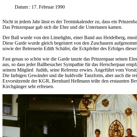
Datum : 17. Februar 1990
Nicht in jedem Jahr lässt es der Terminkalender zu, dass ein Prinzenb
Das Prinzenpaar gab sich die Ehre und die Untertanen kamen.
Der Ball wurde von den Limelights, einer Band aus Heidelberg, musi
Diese Garde wurde gleich begeistert von den Zuschauern aufgenomme
sowie der Betreuerin Edith Schäfer, die Eckpfeiler des Erfolges diese
Fast genau so schön wie die Garde tanzte das Prinzenpaar seinen Eh
aus, so dass jeder Ballbesucher Sympathie für das Herscherpaar empfa
seinem Mitglied Judith, seine Referenz erwies. Angeführt vom Vors
Die farbigen Gewänder und die huldvolle Tanzform, aber auch die rei
Exvorsitzende der KGR, Bernhard Hellmann teilte den erstaunten Besuc
Kirchgänger sehr erfreuen.