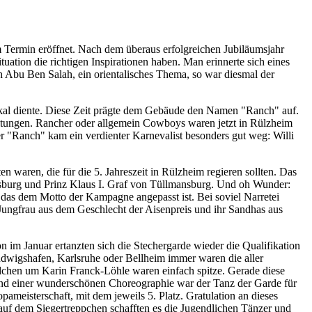
 Termin eröffnet. Nach dem überaus erfolgreichen Jubiläumsjahr
tuation die richtigen Inspirationen haben. Man erinnerte sich eines
ch Abu Ben Salah, ein orientalisches Thema, so war diesmal der
zlokal diente. Diese Zeit prägte dem Gebäude den Namen "Ranch" auf.
taltungen. Rancher oder allgemein Cowboys waren jetzt in Rülzheim
 "Ranch" kam ein verdienter Karnevalist besonders gut weg: Willi
waren, die für die 5. Jahreszeit in Rülzheim regieren sollten. Das
nsburg und Prinz Klaus I. Graf von Tüllmansburg. Und oh Wunder:
 das dem Motto der Kampagne angepasst ist. Bei soviel Narretei
 Jungfrau aus dem Geschlecht der Aisenpreis und ihr Sandhas aus
n im Januar ertanzten sich die Stechergarde wieder die Qualifikation
udwigshafen, Karlsruhe oder Bellheim immer waren die aller
chen um Karin Franck-Löhle waren einfach spitze. Gerade diese
 und einer wunderschönen Choreographie war der Tanz der Garde für
meisterschaft, mit dem jeweils 5. Platz. Gratulation an dieses
auf dem Siegertreppchen schafften es die Jugendlichen Tänzer und