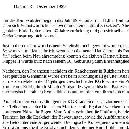
Datum : 31. Dezember 1989
Für die Karnevalisten begann das Jahr 89 schon am 11.11.88. Tradit
taten sich Verantwortlichen schwer "noch einen drauf zu setzen". Aber
genialen Einfalls, der schon 30 Jahre zurück lag und gab sich selbst
Gedankensprung nicht so weit.
Just in diesem Jahr war das neue Vereinsheim eingeweiht worden, das
So war es nur allzu natürlich, wenn sich die neuen Hausherren als R
"in" schon beim Neujahrsempfang konnten die aktiven Karnevalisten
Kupper II wurde kurz nach seinem 50. Geburtstag zum Ehrenmitglied
Nachdem, den Prognosen nachdem ein Rancherpaar in Rülzheim herrsche
best gehütete Geheimnis wurde erst beim Krönungsball gelüftet: Aus
zum ersten Male in der 34 jährigen Geschichte der KGR wurde ein Pri
konnte nur Erfolg durch Mut der Slogan des sympathischen Paares sei
Germersbach strahlten Sympathie aus und wurden von ihren Untertane
Parallel zu den Veranstaltungen der KGR fanden die Tanzturniere stat
zur Teilnahme an der Deutschen Meisterschaft. Egal auf welchen Tur
vordersten Plätze ihr Eigen. Vom Aufmarsch über die Uniform, bei 
Trainerin hat die Exaktheit der Bewegungen, sowie die Ausführung d
alle Betrachter eine Augenweide. Die logische Konsequenz war ein se
Erfolgstruppe, die ihre Erfolge auch dem Cotrainer Rudi Löhle und d