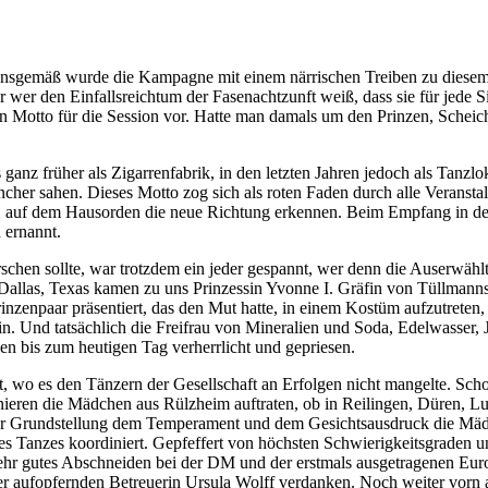
ionsgemäß wurde die Kampagne mit einem närrischen Treiben zu diesem
 wer den Einfallsreichtum der Fasenachtzunft weiß, dass sie für jede Si
 ein Motto für die Session vor. Hatte man damals um den Prinzen, Schei
 ganz früher als Zigarrenfabrik, in den letzten Jahren jedoch als Tan
ancher sahen. Dieses Motto zog sich als roten Faden durch alle Verans
, auf dem Hausorden die neue Richtung erkennen. Beim Empfang in der
 ernannt.
n sollte, war trotzdem ein jeder gespannt, wer denn die Auserwählten 
 Dallas, Texas kamen zu uns Prinzessin Yvonne I. Gräfin von Tüllman
nzenpaar präsentiert, das den Mut hatte, in einem Kostüm aufzutreten,
n. Und tatsächlich die Freifrau von Mineralien und Soda, Edelwasser,
n bis zum heutigen Tag verherrlicht und gepriesen.
t, wo es den Tänzern der Gesellschaft an Erfolgen nicht mangelte. Scho
nieren die Mädchen aus Rülzheim auftraten, ob in Reilingen, Düren, L
der Grundstellung dem Temperament und dem Gesichtsausdruck die Mäd
es Tanzes koordiniert. Gepfeffert von höchsten Schwierigkeitsgraden
hr gutes Abschneiden bei der DM und der erstmals ausgetragenen Europa
er aufopfernden Betreuerin Ursula Wolff verdanken. Noch weiter vorn 