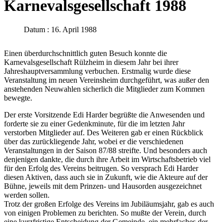
Karnevalsgesellschaft 1988
Datum : 16. April 1988
Einen überdurchschnittlich guten Besuch konnte die
Karnevalsgesellschaft Rülzheim in diesem Jahr bei ihrer
Jahreshauptversammlung verbuchen. Erstmalig wurde diese
Veranstaltung im neuen Vereinsheim durchgeführt, was außer den
anstehenden Neuwahlen sicherlich die Mitglieder zum Kommen
bewegte.
Der erste Vorsitzende Edi Harder begrüßte die Anwesenden und
forderte sie zu einer Gedenkminute, für die im letzten Jahr
verstorben Mitglieder auf. Des Weiteren gab er einen Rückblick
über das zurückliegende Jahr, wobei er die verschiedenen
Veranstaltungen in der Saison 87/88 streifte. Und besonders auch
denjenigen dankte, die durch ihre Arbeit im Wirtschaftsbetrieb viel
für den Erfolg des Vereins beitrugen. So versprach Edi Harder
diesen Aktiven, dass auch sie in Zukunft, wie die Akteure auf der
Bühne, jeweils mit dem Prinzen- und Hausorden ausgezeichnet
werden sollen.
Trotz der großen Erfolge des Vereins im Jubiläumsjahr, gab es auch
von einigen Problemen zu berichten. So mußte der Verein, durch
eine kurzfristige Entscheidung der Gemeinde, ein mehrfaches der