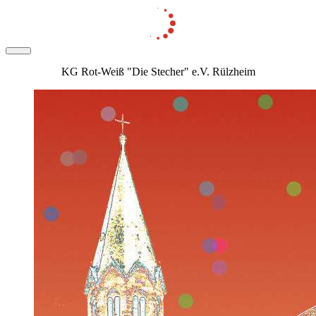
KG Rot-Weiß "Die Stecher" e.V. Rülzheim