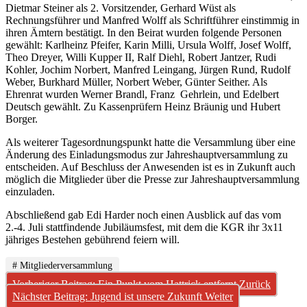
Dietmar Steiner als 2. Vorsitzender, Gerhard Wüst als
Rechnungsführer und Manfred Wolff als Schriftführer einstimmig in
ihren Ämtern bestätigt. In den Beirat wurden folgende Personen
gewählt: Karlheinz Pfeifer, Karin Milli, Ursula Wolff, Josef Wolff,
Theo Dreyer, Willi Kupper II, Ralf Diehl, Robert Jantzer, Rudi
Kohler, Jochim Norbert, Manfred Leingang, Jürgen Rund, Rudolf
Weber, Burkhard Müller, Norbert Weber, Günter Seither. Als
Ehrenrat wurden Werner Brandl, Franz Gehrlein, und Edelbert
Deutsch gewählt. Zu Kassenprüfern Heinz Bräunig und Hubert
Borger.
Als weiterer Tagesordnungspunkt hatte die Versammlung über eine
Änderung des Einladungsmodus zur Jahreshauptversammlung zu
entscheiden. Auf Beschluss der Anwesenden ist es in Zukunft auch
möglich die Mitglieder über die Presse zur Jahreshauptversammlung
einzuladen.
Abschließend gab Edi Harder noch einen Ausblick auf das vom
2.-4. Juli stattfindende Jubiläumsfest, mit dem die KGR ihr 3x11
jähriges Bestehen gebührend feiern will.
# Mitgliederversammlung
Vorheriger Beitrag: Ein Punkt vom Hattrick entfernt
Zurück
Nächster Beitrag: Jugend ist unsere Zukunft
Weiter