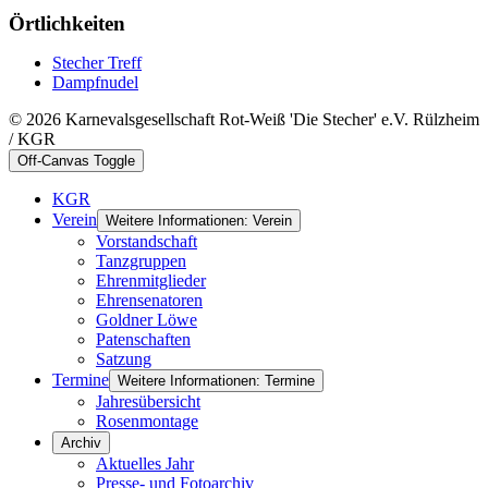
Örtlichkeiten
Stecher Treff
Dampfnudel
© 2026 Karnevalsgesellschaft Rot-Weiß 'Die Stecher' e.V. Rülzheim
/ KGR
Off-Canvas Toggle
KGR
Verein
Weitere Informationen: Verein
Vorstandschaft
Tanzgruppen
Ehrenmitglieder
Ehrensenatoren
Goldner Löwe
Patenschaften
Satzung
Termine
Weitere Informationen: Termine
Jahresübersicht
Rosenmontage
Archiv
Aktuelles Jahr
Presse- und Fotoarchiv