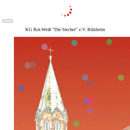
KG Rot-Weiß "Die Stecher" e.V. Rülzheim