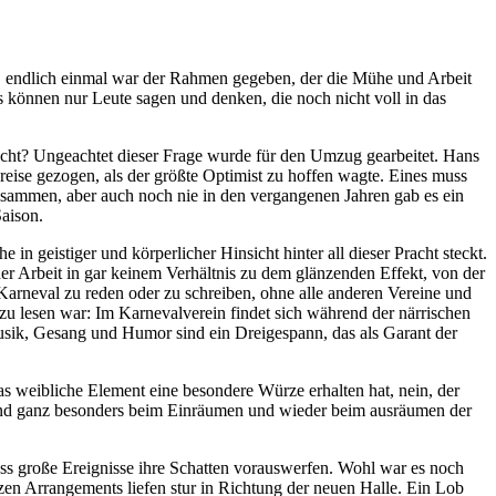
les, endlich einmal war der Rahmen gegeben, der die Mühe und Arbeit
s können nur Leute sagen und denken, die noch nicht voll in das
icht? Ungeachtet dieser Frage wurde für den Umzug gearbeitet. Hans
reise gezogen, als der größte Optimist zu hoffen wagte. Eines muss
isammen, aber auch noch nie in den vergangenen Jahren gab es ein
aison.
geistiger und körperlicher Hinsicht hinter all dieser Pracht steckt.
 der Arbeit in gar keinem Verhältnis zu dem glänzenden Effekt, von der
Karneval zu reden oder zu schreiben, ohne alle anderen Vereine und
zu lesen war: Im Karnevalverein findet sich während der närrischen
usik, Gesang und Humor sind ein Dreigespann, das als Garant der
as weibliche Element eine besondere Würze erhalten hat, nein, der
 und ganz besonders beim Einräumen und wieder beim ausräumen der
ass große Ereignisse ihre Schatten vorauswerfen. Wohl war es noch
zen Arrangements liefen stur in Richtung der neuen Halle. Ein Lob