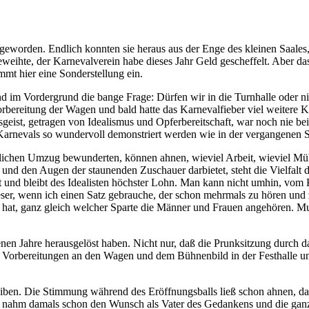
eit geworden. Endlich konnten sie heraus aus der Enge des kleinen Saa
weihte, der Karnevalverein habe dieses Jahr Geld gescheffelt. Aber da
mmt hier eine Sonderstellung ein.
d im Vordergrund die bange Frage: Dürfen wir in die Turnhalle oder n
rbereitung der Wagen und bald hatte das Karnevalfieber viel weitere K
eist, getragen von Idealismus und Opferbereitschaft, war noch nie be
 Karnevals so wundervoll demonstriert werden wie in der vergangenen S
hen Umzug bewunderten, können ahnen, wieviel Arbeit, wieviel Mühe in 
t und den Augen der staunenden Zuschauer darbietet, steht die Vielfalt
t und bleibt des Idealisten höchster Lohn. Man kann nicht umhin, vom 
ser, wenn ich einen Satz gebrauche, der schon mehrmals zu hören und 
 hat, ganz gleich welcher Sparte die Männer und Frauen angehören. M
nen Jahre herausgelöst haben. Nicht nur, daß die Prunksitzung durch d
en Vorbereitungen an den Wagen und dem Bühnenbild in der Festhalle
Treiben. Die Stimmung während des Eröffnungsballs ließ schon ahnen, d
 man nahm damals schon den Wunsch als Vater des Gedankens und die gan