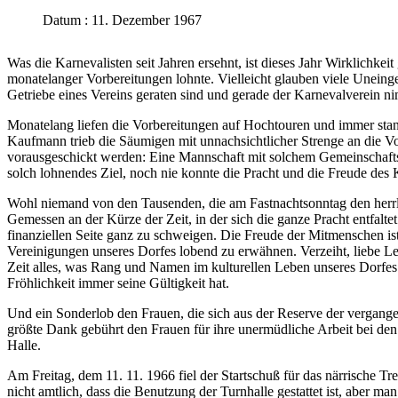
Datum : 11. Dezember 1967
Was die Karnevalisten seit Jahren ersehnt, ist dieses Jahr Wirklichk
monatelanger Vorbereitungen lohnte. Vielleicht glauben viele Uneinge
Getriebe eines Vereins geraten sind und gerade der Karnevalverein ni
Monatelang liefen die Vorbereitungen auf Hochtouren und immer stan
Kaufmann trieb die Säumigen mit unnachsichtlicher Strenge an die Vo
vorausgeschickt werden: Eine Mannschaft mit solchem Gemeinschaftsg
solch lohnendes Ziel, noch nie konnte die Pracht und die Freude des
Wohl niemand von den Tausenden, die am Fastnachtsonntag den herrlic
Gemessen an der Kürze der Zeit, in der sich die ganze Pracht entfalte
finanziellen Seite ganz zu schweigen. Die Freude der Mitmenschen is
Vereinigungen unseres Dorfes lobend zu erwähnen. Verzeiht, liebe Le
Zeit alles, was Rang und Namen im kulturellen Leben unseres Dorfes
Fröhlichkeit immer seine Gültigkeit hat.
Und ein Sonderlob den Frauen, die sich aus der Reserve der vergange
größte Dank gebührt den Frauen für ihre unermüdliche Arbeit bei d
Halle.
Am Freitag, dem 11. 11. 1966 fiel der Startschuß für das närrische 
nicht amtlich, dass die Benutzung der Turnhalle gestattet ist, aber