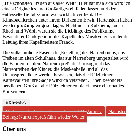
„Die schönsten Frauen aus aller Welt". Hier hat man sich wirklich
etwas Originelles und Großartiges einfallen lassen und der
entfesselte Beifallssturm war wirklich verdient. Die
Klingbachlerchen unter ihrem Dirigenten Erwin Hartenstein haben
wieder großartig eingeschlagen. Nicht nur in Rülzheim, auch in
Rhodt und Wörth waren sie die Lieblinge des Publikums.
Besonderer Dank gebührt der Kapelle des Musikvereins unter der
Leitung ihres Kapellmeisters Franck.
Die volkstümliche Fasenacht ,Erstellung des Narrenbaums, das
Treiben im alten Schulhaus, das zur Narrenburg umgestaltet wird,
die Fahrten mit dem Narrenexpreß, der Umzug und das
Narrentreiben der Kinder, die Maskenbälle und all das
Unaussprechliche werden beweisen, daß die Rülzheimer
Karnevalisten ihre Sache wirklich verstehen. Einen besonders
herzlichen Gruß an alle Rülzheimer entbietet unser charmantes
Prinzenpaar.
# Rückblick
Vorheriger Beitrag: 2. Prunksitzung 1965
Zurück
Nächster
Beitrag: Narrenexpreß fährt wieder
Weiter
Über uns