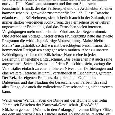
nur von Hans Kaufmann stammen und ihm zur Seite steht
Kunstmaler Brandt, der das Farbenspiel und die Architektur zu einer
harmonischen Augenweide zusammenfließen ließ. Diese Tatsache
erlaubt es den Rülzheimern, sich sicherlich auch in der Zukunft, der
immer stärker werdenden Konkurrenz des Fernsehens zu erwehren,
ungeachtet der Erkenntnis, daß das Fernsehen vielen internen
Vergnügungen mehr und mehr den Wind aus den Segeln nimmt.
Und gerade am Vortage unserer ersten Prunksitzung hatte das zweite
Programm die wirklich großartige Veranstaltung „Mainz bleibt
Mainz" ausgestrahlt, so daß wir mit berechtigtem Pessimismus den
kommenden Ereignissen entgegensehen mußten. Aber zu unserer
Befriedigung erlebten die Rülzheimer Narren eine in jeder
Beziehung angenehme Enttäuschung. Das Fernsehen hat auch seine
angenehmen Seiten. Was man auf dem Bildschirm sieht, zwingt die
Veranstalter einfach zu einem höheren Niveau der Darbietungen und
eine weitere Tatsache ist unmißverständlich in Erscheinung getreten:
Der Reiz des eigenen Erlebens, das prickelnde Gefühl des
Dabeiseins und das Fluidum der berauschenden Farben, das sind
alles Dinge, die auch die vollendetste Fernsehsendung nicht ersetzen
kann.
Welch einen Wandel haben die Dinge auf der Bühne in den zehn
Jahren seit Bestehen der Karneval-Gesellschaft „Rot-Weiß"
Rülzheim gebracht! War es in den Anfangs jähren nur billiger Flitter,
der dem anspruchslosen Besucher gefiel, so sind es heute echte, oft