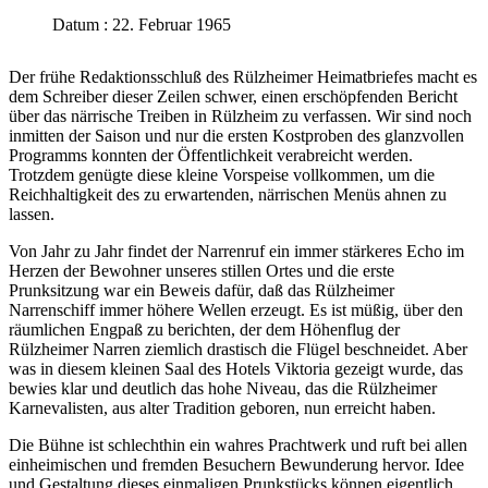
Datum : 22. Februar 1965
Der frühe Redaktionsschluß des Rülzheimer Heimatbriefes macht es
dem Schreiber dieser Zeilen schwer, einen erschöpfenden Bericht
über das närrische Treiben in Rülzheim zu verfassen. Wir sind noch
inmitten der Saison und nur die ersten Kostproben des glanzvollen
Programms konnten der Öffentlichkeit verabreicht werden.
Trotzdem genügte diese kleine Vorspeise vollkommen, um die
Reichhaltigkeit des zu erwartenden, närrischen Menüs ahnen zu
lassen.
Von Jahr zu Jahr findet der Narrenruf ein immer stärkeres Echo im
Herzen der Bewohner unseres stillen Ortes und die erste
Prunksitzung war ein Beweis dafür, daß das Rülzheimer
Narrenschiff immer höhere Wellen erzeugt. Es ist müßig, über den
räumlichen Engpaß zu berichten, der dem Höhenflug der
Rülzheimer Narren ziemlich drastisch die Flügel beschneidet. Aber
was in diesem kleinen Saal des Hotels Viktoria gezeigt wurde, das
bewies klar und deutlich das hohe Niveau, das die Rülzheimer
Karnevalisten, aus alter Tradition geboren, nun erreicht haben.
Die Bühne ist schlechthin ein wahres Prachtwerk und ruft bei allen
einheimischen und fremden Besuchern Bewunderung hervor. Idee
und Gestaltung dieses einmaligen Prunkstücks können eigentlich