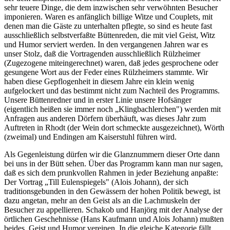
sehr teuere Dinge, die dem inzwischen sehr verwöhnten Besucher
imponieren. Waren es anfänglich billige Witze und Couplets, mit
denen man die Gäste zu unterhalten pflegte, so sind es heute fast
ausschließlich selbstverfaßte Büttenreden, die mit viel Geist, Witz
und Humor serviert werden. In den vergangenen Jahren war es
unser Stolz, daß die Vortragenden ausschließlich Rülzheimer
(Zugezogene miteingerechnet) waren, daß jedes gesprochene oder
gesungene Wort aus der Feder eines Rülzheimers stammte. Wir
haben diese Gepflogenheit in diesem Jahre ein klein wenig
aufgelockert und das bestimmt nicht zum Nachteil des Programms.
Unsere Büttenredner und in erster Linie unsere Hofsänger
(eigentlich heißen sie immer noch „Klingbachlerchen") werden mit
Anfragen aus anderen Dörfern überhäuft, was dieses Jahr zum
Auftreten in Rhodt (der Wein dort schmeckte ausgezeichnet), Wörth
(zweimal) und Endingen am Kaiserstuhl führen wird.
Als Gegenleistung dürfen wir die Glanznummern dieser Orte dann
bei uns in der Bütt sehen. Über das Programm kann man nur sagen,
daß es sich dem prunkvollen Rahmen in jeder Beziehung anpaßte:
Der Vortrag „Till Eulenspiegels" (Alois Johann), der sich
traditionsgebunden in den Gewässern der hohen Politik bewegt, ist
dazu angetan, mehr an den Geist als an die Lachmuskeln der
Besucher zu appellieren. Schakob und Hanjörg mit der Analyse der
örtlichen Geschehnisse (Hans Kaufmann und Alois Johann) mußten
beides, Geist und Humor vereinen. In die gleiche Kategorie fällt