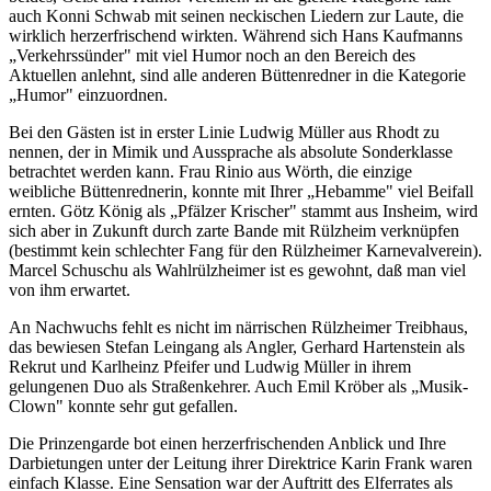
auch Konni Schwab mit seinen neckischen Liedern zur Laute, die
wirklich herzerfrischend wirkten. Während sich Hans Kaufmanns
„Verkehrssünder" mit viel Humor noch an den Bereich des
Aktuellen anlehnt, sind alle anderen Büttenredner in die Kategorie
„Humor" einzuordnen.
Bei den Gästen ist in erster Linie Ludwig Müller aus Rhodt zu
nennen, der in Mimik und Aussprache als absolute Sonderklasse
betrachtet werden kann. Frau Rinio aus Wörth, die einzige
weibliche Büttenrednerin, konnte mit Ihrer „Hebamme" viel Beifall
ernten. Götz König als „Pfälzer Krischer" stammt aus Insheim, wird
sich aber in Zukunft durch zarte Bande mit Rülzheim verknüpfen
(bestimmt kein schlechter Fang für den Rülzheimer Karnevalverein).
Marcel Schuschu als Wahlrülzheimer ist es gewohnt, daß man viel
von ihm erwartet.
An Nachwuchs fehlt es nicht im närrischen Rülzheimer Treibhaus,
das bewiesen Stefan Leingang als Angler, Gerhard Hartenstein als
Rekrut und Karlheinz Pfeifer und Ludwig Müller in ihrem
gelungenen Duo als Straßenkehrer. Auch Emil Kröber als „Musik-
Clown" konnte sehr gut gefallen.
Die Prinzengarde bot einen herzerfrischenden Anblick und Ihre
Darbietungen unter der Leitung ihrer Direktrice Karin Frank waren
einfach Klasse. Eine Sensation war der Auftritt des Elferrates als