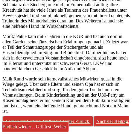
Schautanz der Stechergarde und im Frauenballett anfing. Ihre
Kreativität hat sie viele Jahre als Trainerin des Frauenballetts unter
Beweis gestellt und knüpft aktuell, gemeinsam mit ihrer Tochter, als
Trainerin des Männerballetts daran an. Des Weiteren ist auch sie
eine helfende Hand im Wirtschaftsdienst.
Moritz Pahle kam mit 7 Jahren in die KGR und hat auch dort in
allen Garden seine tänzerischen Erfahrungen gemacht. Zuletzt war
er Teil der Schautanzgruppe der Stechergarde und als
Ensemblemitglied im Sing- und Blödeltreff. Darüber hinaus hat er
sich in der erweiterten Vorstandschaft eingebracht, sitzt heute noch
im Elferrat und unterstützt mit schwerem Gerät, LKW und
handwerklichem Geschick beim Auf- und Abbau.
Maik Rund wurde sein karnevalistisches Mitwirken quasi in die
Wiege gelegt. Über seine Eltern und seinen Opa hat er sich im
Technikteam etabliert und sorgt für den guten Ton bei unseren
Veranstaltungen. Beim Kinderfasching und an der Ü30-Party am
Rosenmontag heizt er mit seinem Können dem Publikum kräftig ein
und ist da, wenn eine helfende Hand, gebraucht und Not am Mann
ist.
Vorheriger Beitrag: Brillante Stecher
Zurück
Nächster Beitrag:
Endlich wieder…Grillfest!
Weiter