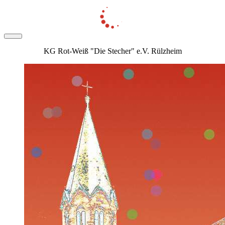
KG Rot-Weiß "Die Stecher" e.V. Rülzheim