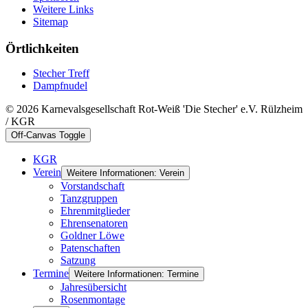
Weitere Links
Sitemap
Örtlichkeiten
Stecher Treff
Dampfnudel
© 2026 Karnevalsgesellschaft Rot-Weiß 'Die Stecher' e.V. Rülzheim
/ KGR
Off-Canvas Toggle
KGR
Verein
Weitere Informationen: Verein
Vorstandschaft
Tanzgruppen
Ehrenmitglieder
Ehrensenatoren
Goldner Löwe
Patenschaften
Satzung
Termine
Weitere Informationen: Termine
Jahresübersicht
Rosenmontage