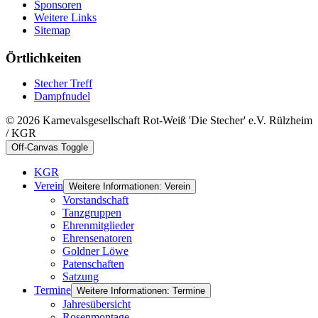
Sponsoren
Weitere Links
Sitemap
Örtlichkeiten
Stecher Treff
Dampfnudel
© 2026 Karnevalsgesellschaft Rot-Weiß 'Die Stecher' e.V. Rülzheim
/ KGR
Off-Canvas Toggle
KGR
Verein
Weitere Informationen: Verein
Vorstandschaft
Tanzgruppen
Ehrenmitglieder
Ehrensenatoren
Goldner Löwe
Patenschaften
Satzung
Termine
Weitere Informationen: Termine
Jahresübersicht
Rosenmontage