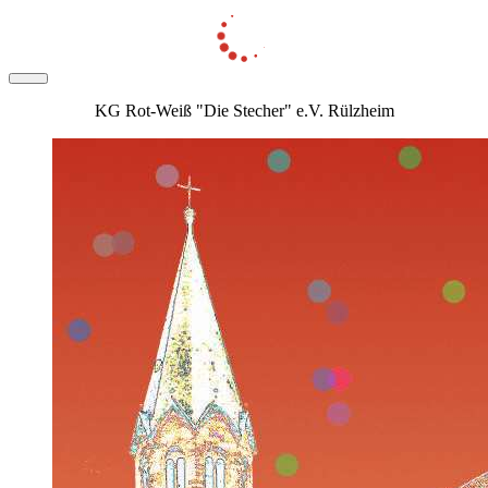
KG Rot-Weiß "Die Stecher" e.V. Rülzheim