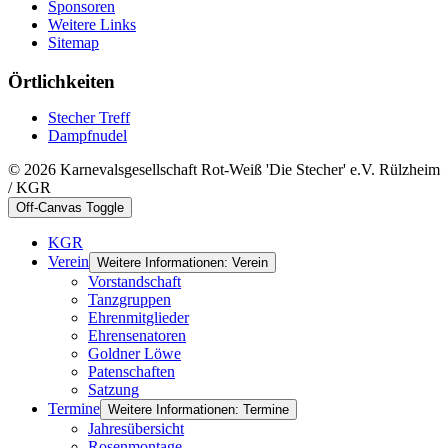
Sponsoren
Weitere Links
Sitemap
Örtlichkeiten
Stecher Treff
Dampfnudel
© 2026 Karnevalsgesellschaft Rot-Weiß 'Die Stecher' e.V. Rülzheim
/ KGR
Off-Canvas Toggle
KGR
Verein
Weitere Informationen: Verein
Vorstandschaft
Tanzgruppen
Ehrenmitglieder
Ehrensenatoren
Goldner Löwe
Patenschaften
Satzung
Termine
Weitere Informationen: Termine
Jahresübersicht
Rosenmontage