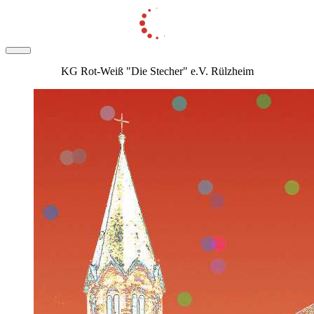
KG Rot-Weiß "Die Stecher" e.V. Rülzheim