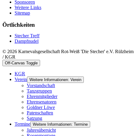
Sponsoren
Weitere Links
Sitemap
Örtlichkeiten
Stecher Treff
Dampfnudel
© 2026 Karnevalsgesellschaft Rot-Weiß 'Die Stecher' e.V. Rülzheim
/ KGR
Off-Canvas Toggle
KGR
Verein
Weitere Informationen: Verein
Vorstandschaft
Tanzgruppen
Ehrenmitglieder
Ehrensenatoren
Goldner Löwe
Patenschaften
Satzung
Termine
Weitere Informationen: Termine
Jahresübersicht
Rosenmontage