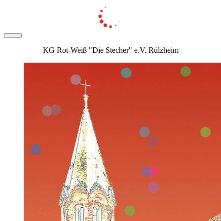
KG Rot-Weiß "Die Stecher" e.V. Rülzheim