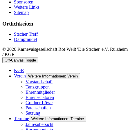
Sponsoren
Weitere Links
Sitemap
Örtlichkeiten
Stecher Treff
Dampfnudel
© 2026 Karnevalsgesellschaft Rot-Weiß 'Die Stecher' e.V. Rülzheim
/ KGR
Off-Canvas Toggle
KGR
Verein
Weitere Informationen: Verein
Vorstandschaft
Tanzgruppen
Ehrenmitglieder
Ehrensenatoren
Goldner Löwe
Patenschaften
Satzung
Termine
Weitere Informationen: Termine
Jahresübersicht
Rosenmontage