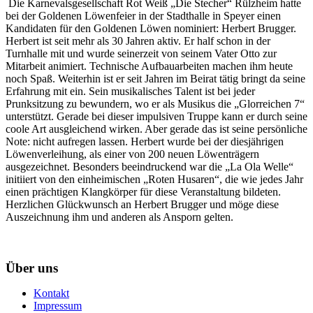
Die Karnevalsgesellschaft Rot Weiß „Die Stecher“ Rülzheim hatte
bei der Goldenen Löwenfeier in der Stadthalle in Speyer einen
Kandidaten für den Goldenen Löwen nominiert: Herbert Brugger.
Herbert ist seit mehr als 30 Jahren aktiv. Er half schon in der
Turnhalle mit und wurde seinerzeit von seinem Vater Otto zur
Mitarbeit animiert. Technische Aufbauarbeiten machen ihm heute
noch Spaß. Weiterhin ist er seit Jahren im Beirat tätig bringt da seine
Erfahrung mit ein. Sein musikalisches Talent ist bei jeder
Prunksitzung zu bewundern, wo er als Musikus die „Glorreichen 7“
unterstützt. Gerade bei dieser impulsiven Truppe kann er durch seine
coole Art ausgleichend wirken. Aber gerade das ist seine persönliche
Note: nicht aufregen lassen. Herbert wurde bei der diesjährigen
Löwenverleihung, als einer von 200 neuen Löwenträgern
ausgezeichnet. Besonders beeindruckend war die „La Ola Welle“
initiiert von den einheimischen „Roten Husaren“, die wie jedes Jahr
einen prächtigen Klangkörper für diese Veranstaltung bildeten.
Herzlichen Glückwunsch an Herbert Brugger und möge diese
Auszeichnung ihm und anderen als Ansporn gelten.
Über uns
Kontakt
Impressum