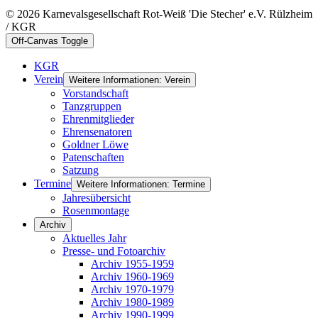
© 2026 Karnevalsgesellschaft Rot-Weiß 'Die Stecher' e.V. Rülzheim
/ KGR
Off-Canvas Toggle
KGR
Verein
Weitere Informationen: Verein
Vorstandschaft
Tanzgruppen
Ehrenmitglieder
Ehrensenatoren
Goldner Löwe
Patenschaften
Satzung
Termine
Weitere Informationen: Termine
Jahresübersicht
Rosenmontage
Archiv
Aktuelles Jahr
Presse- und Fotoarchiv
Archiv 1955-1959
Archiv 1960-1969
Archiv 1970-1979
Archiv 1980-1989
Archiv 1990-1999